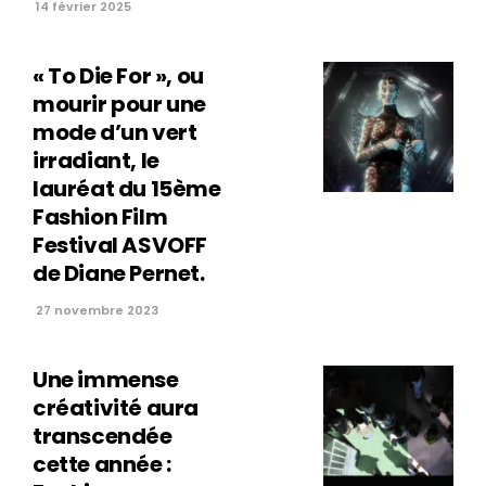
14 février 2025
« To Die For », ou
mourir pour une
mode d’un vert
irradiant, le
lauréat du 15ème
Fashion Film
Festival ASVOFF
de Diane Pernet.
27 novembre 2023
Une immense
créativité aura
transcendée
cette année :