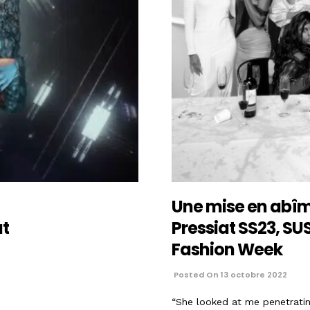
Une mise en abîm
at
Pressiat SS23, SU
Fashion Week
Posted On 13 octobre 2022
“She looked at me penetratin