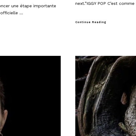
next.”IGGY POP C’est comme s
noncer une étape importante
officielle …
Continue Reading