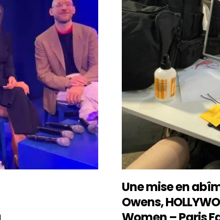
Une mise en abîme
Owens, HOLLYWO
a
Women – Paris F