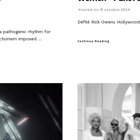
Posted On 31 octobre 2024
Défilé Rick Owens Hollywood,
 a pathogenic rhythm for
ectionism imposed …
Continue Reading