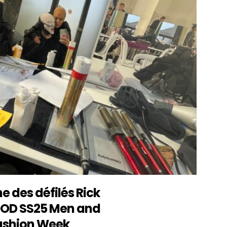
 des défilés Rick
OD SS25 Men and
ashion Week