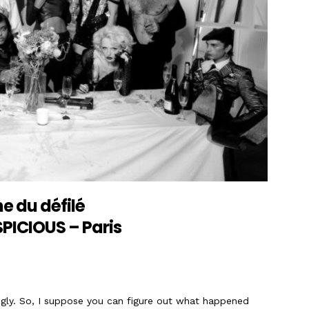
e du défilé
SPICIOUS – Paris
gly. So, I suppose you can figure out what happened