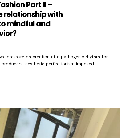
ashion Part II –
 relationship with
nto mindful and
vior?
vs. pressure on creation at a pathogenic rhythm for
d producers; aesthetic perfectionism imposed …