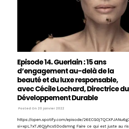
Episode 14. Guerlain : 15 ans
d’engagement au-delà de la
beauté et du luxe responsable,
avec Cécile Lochard, Directrice du
Développement Durable
Posted On 20 janvier 2022
https://open.spotify.com/episode/26ECG0j7QCXPJANu6
si=xpL7xTJ6Qjyhcs5Dodsmng Faire ce qui est juste au ris