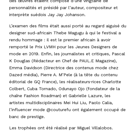
des œuvres étaient composé d’une vingtaine de
personnalités et présidé par l’auteur, compositeur et
interprète suédois Jay Jay Johanson.
L’examen des films était aussi porté au regard aiguisé du
designer sud-africain Thebe Magugu à qui le festival a
rendu hommage : il est le premier africain à avoir
remporté le Prix LVMH pour les Jeunes Designers de
mode en 2019. Enfin, les journalistes et critiques, Pascal
K Douglas (Rédacteur en Chef de PAUL.E Magazine),
Emma Davidson (Directrice des contenus mode chez
Dazed média), Pierre A. M’Pele (à la tête du contenu
éditorial de GQ France), les réalisateurs·rices Charlotte
Colbert, Cuba Tornado, Odunayo Ojo (fondateur de la
chaîne Fashion Roadman) et Gabrielle Lazure, les
artistes multidisciplinaires Mei Hui Liu, Paolo Calia,
l’influencer mode @couturefu ont également occupé de
banc de prestige.
Les trophées ont été réalisé par Miguel Villalobos.