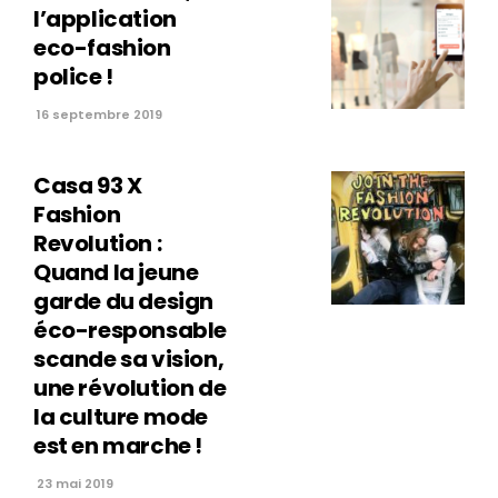
l’application
eco-fashion
police !
16 septembre 2019
Casa 93 X
Fashion
Revolution :
Quand la jeune
garde du design
éco-responsable
scande sa vision,
une révolution de
la culture mode
est en marche !
23 mai 2019