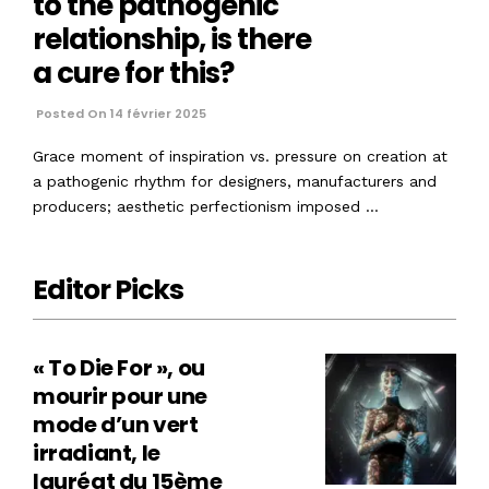
to the pathogenic
relationship, is there
a cure for this?
Posted On 14 février 2025
Grace moment of inspiration vs. pressure on creation at
a pathogenic rhythm for designers, manufacturers and
producers; aesthetic perfectionism imposed …
Editor Picks
« To Die For », ou
mourir pour une
mode d’un vert
irradiant, le
lauréat du 15ème