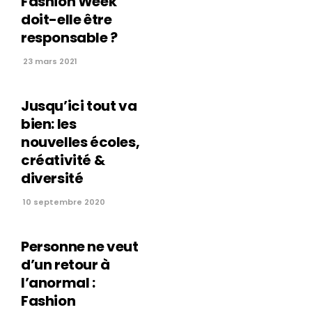
Fashion Week
doit-elle être
responsable ?
23 mars 2021
Jusqu’ici tout va
bien: les
nouvelles écoles,
créativité &
diversité
10 septembre 2020
Personne ne veut
d’un retour à
l’anormal :
Fashion