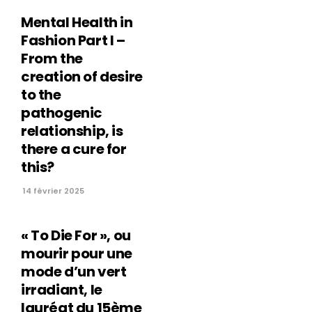
Mental Health in
Fashion Part I –
From the
creation of desire
to the
pathogenic
relationship, is
there a cure for
this?
14 février 2025
« To Die For », ou
mourir pour une
mode d’un vert
irradiant, le
lauréat du 15ème