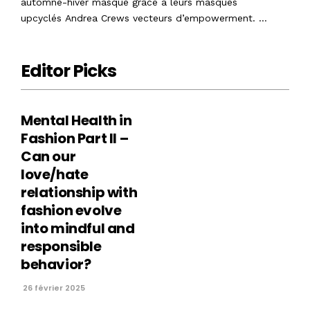
automne-hiver masqué grâce à leurs masques
upcyclés Andrea Crews vecteurs d’empowerment. …
Editor Picks
Mental Health in
Fashion Part II –
Can our
love/hate
relationship with
fashion evolve
into mindful and
responsible
behavior?
26 février 2025